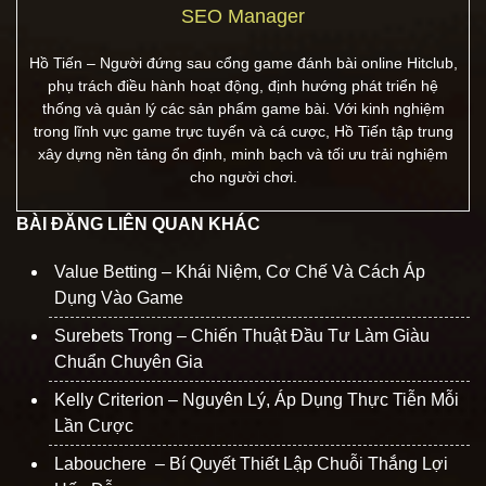
SEO Manager
Hồ Tiến – Người đứng sau cổng game đánh bài online Hitclub,
phụ trách điều hành hoạt động, định hướng phát triển hệ
thống và quản lý các sản phẩm game bài. Với kinh nghiệm
trong lĩnh vực game trực tuyến và cá cược, Hồ Tiến tập trung
xây dựng nền tảng ổn định, minh bạch và tối ưu trải nghiệm
cho người chơi.
BÀI ĐĂNG LIÊN QUAN KHÁC
Value Betting – Khái Niệm, Cơ Chế Và Cách Áp
Dụng Vào Game
Surebets Trong – Chiến Thuật Đầu Tư Làm Giàu
Chuẩn Chuyên Gia
Kelly Criterion – Nguyên Lý, Áp Dụng Thực Tiễn Mỗi
Lần Cược
Labouchere – Bí Quyết Thiết Lập Chuỗi Thắng Lợi