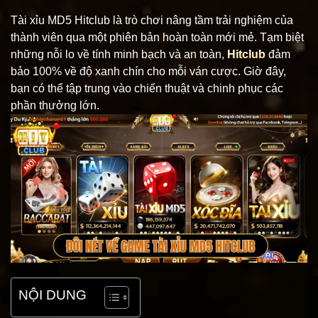
Tài xỉu MD5 Hitclub là trò chơi nâng tầm trải nghiệm của
thành viên qua một phiên bản hoàn toàn mới mẻ. Tạm biệt
những nỗi lo về tính minh bạch và an toàn,
Hitclub
đảm
bảo 100% về độ xanh chín cho mỗi ván cược. Giờ đây,
bạn có thể tập trung vào chiến thuật và chinh phục các
phần thưởng lớn.
NỘI DUNG