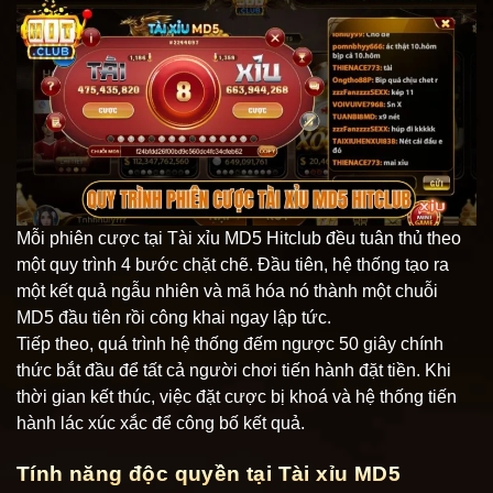
Mỗi phiên cược tại Tài xỉu MD5 Hitclub đều tuân thủ theo
một quy trình 4 bước chặt chẽ. Đầu tiên, hệ thống tạo ra
một kết quả ngẫu nhiên và mã hóa nó thành một chuỗi
MD5 đầu tiên rồi công khai ngay lập tức.
Tiếp theo, quá trình hệ thống đếm ngược 50 giây chính
thức bắt đầu để tất cả người chơi tiến hành đặt tiền. Khi
thời gian kết thúc, việc đặt cược bị khoá và hệ thống tiến
hành lác xúc xắc để công bố kết quả.
Tính năng độc quyền tại Tài xỉu MD5