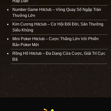
Hấp Dẫn
Number Game Hitclub – Vòng Quay Số Ngập Tràn
Thưởng Lớn
Kim Cương Hitclub – Cơ Hội Đổi Đời, Săn Thưởng
Siêu Khủng
Mini Poker Hitclub – Cược Thắng Lớn Với Phiên
Bản Poker Mới
Rồng Hổ Hitclub – Đa Dạng Cửa Cược, Giải Trí Cực
Đã