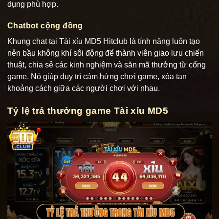
dụng phù hợp.
Chatbot cộng đồng
Khung chat tại Tài xỉu MD5 Hitclub là tính năng luôn tạo
nên bầu không khí sôi động để thành viên giao lưu chiến
thuật, chia sẻ các kinh nghiệm và săn mã thưởng từ cổng
game. Nó giúp duy trì cảm hứng chơi game, xóa tan
khoảng cách giữa các người chơi với nhau.
Tỷ lệ trả thưởng game Tài xỉu MD5