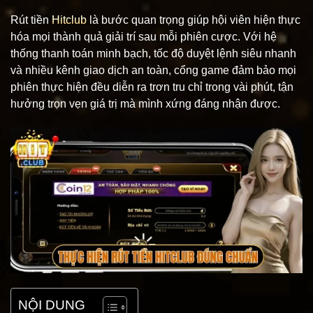
Rút tiền
Hitclub
là bước quan trọng giúp hội viên hiện thực
hóa mọi thành quả giải trí sau mỗi phiên cược. Với hệ
thống thanh toán minh bạch, tốc độ duyệt lệnh siêu nhanh
và nhiều kênh giao dịch an toàn, cổng game đảm bảo mọi
phiên thực hiện đều diễn ra trơn tru chỉ trong vài phút, tận
hưởng trọn vẹn giá trị mà mình xứng đáng nhận được.
NỘI DUNG