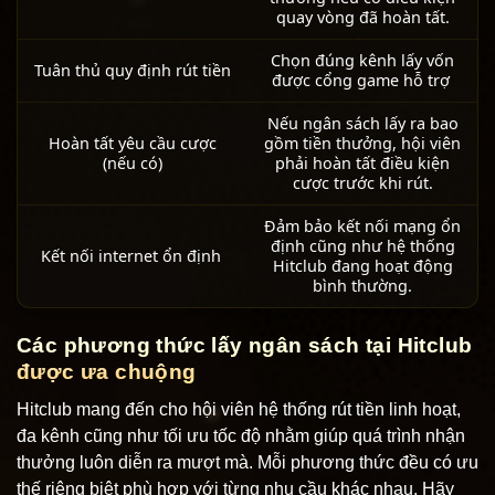
quay vòng đã hoàn tất.
Chọn đúng kênh lấy vốn
Tuân thủ quy định rút tiền
được cổng game hỗ trợ
Nếu ngân sách lấy ra bao
Hoàn tất yêu cầu cược
gồm tiền thưởng, hội viên
(nếu có)
phải hoàn tất điều kiện
cược trước khi rút.
Đảm bảo kết nối mạng ổn
định cũng như hệ thống
Kết nối internet ổn định
Hitclub đang hoạt động
bình thường.
Các phương thức lấy ngân sách tại Hitclub
được ưa chuộng
Hitclub mang đến cho hội viên hệ thống rút tiền linh hoạt,
đa kênh cũng như tối ưu tốc độ nhằm giúp quá trình nhận
thưởng luôn diễn ra mượt mà. Mỗi phương thức đều có ưu
thế riêng biệt phù hợp với từng nhu cầu khác nhau. Hãy