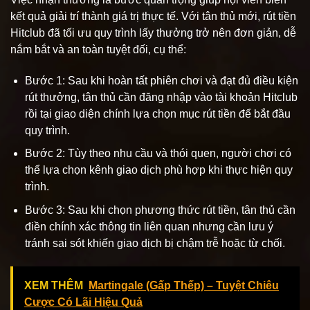
kết quả giải trí thành giá trị thực tế. Với tân thủ mới, rút tiền
Hitclub đã tối ưu quy trình lấy thưởng trở nên đơn giản, dễ
nắm bắt và an toàn tuyệt đối, cụ thể:
Bước 1: Sau khi hoàn tất phiên chơi và đạt đủ điều kiện
rút thưởng, tân thủ cần đăng nhập vào tài khoản Hitclub
rồi tại giao diện chính lựa chọn mục rút tiền để bắt đầu
quy trình.
Bước 2: Tùy theo nhu cầu và thói quen, người chơi có
thể lựa chọn kênh giao dịch phù hợp khi thực hiện quy
trình.
Bước 3: Sau khi chọn phương thức rút tiền, tân thủ cần
điền chính xác thông tin liên quan nhưng cần lưu ý
tránh sai sót khiến giao dịch bị chậm trễ hoặc từ chối.
XEM THÊM
Martingale (Gấp Thếp) – Tuyệt Chiêu
Cược Có Lãi Hiệu Quả