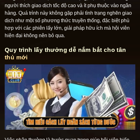
người thích giao dịch tốc độ cao và ít phụ thuộc vào ngân
hàng. Quá trình này không gặp phải tình trạng nghẽn giao
dịch như một số phương thức truyền thống, đặc biệt phù
hợp với các phiên lấy lớn, giải pháp hữu ích mà hội viên
hiện đại không nên bỏ qua.
Quy trình lấy thưởng dễ nắm bắt cho tân
thủ mới
Việc nhận thưởng là bước quan trọng giúp hội viên biến