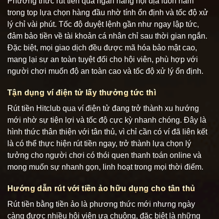
Phương thức rút tiền qua ngân hàng nội địa luôn nằm
trong top lựa chọn hàng đầu nhờ tính ổn định và tốc độ xử
lý chỉ vài phút. Tốc độ duyệt lệnh gần như ngay lập tức,
đảm bảo tiền về tài khoản cá nhân chỉ sau thời gian ngắn.
Đặc biệt, mọi giao dịch đều được mã hóa bảo mật cao,
mang lại sự an toàn tuyệt đối cho hội viên, phù hợp với
người chơi muốn độ an toàn cao và tốc độ xử lý ổn định.
Tận dụng ví điện tử lấy thưởng tức thì
Rút tiền Hitclub qua ví điện tử đang trở thành xu hướng
mới nhờ sự tiện lợi và tốc độ cực kỳ nhanh chóng. Đây là
hình thức thân thiện với tân thủ, vì chỉ cần có ví đã liên kết
là có thể thực hiện rút tiền ngay, trở thành lựa chọn lý
tưởng cho người chơi có thói quen thanh toán online và
mong muốn sự nhanh gọn, linh hoạt trong mọi thời điểm.
Hướng dẫn rút với tiền ảo hữu dụng cho tân thủ
Rút tiền bằng tiền ảo là phương thức mới nhưng ngày
càng được nhiều hội viên ưa chuộng, đặc biệt là những