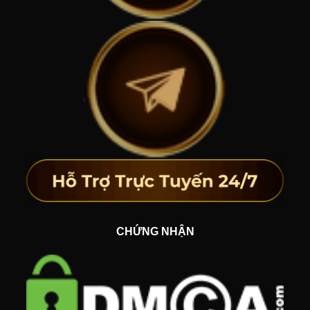
CHỨNG NHẬN