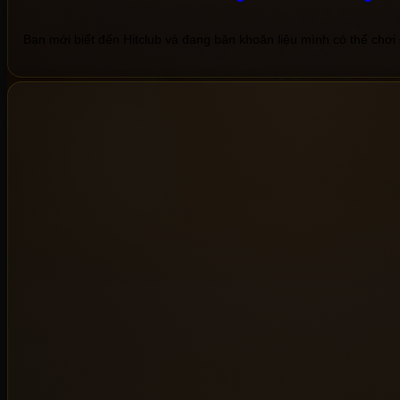
Bạn mới biết đến Hitclub và đang băn khoăn liệu mình có thể chơi