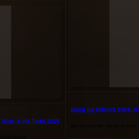
Đăng Ký Hitclub 2026: K
n Giản & An Toàn 2026
Bạn mới biết đến Hitclub và muốn 
t cách tải app