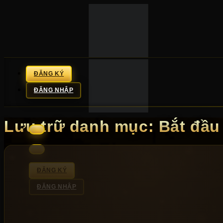
Bỏ
qua
nội
dung
ĐĂNG KÝ
ĐĂNG NHẬP
Lưu trữ danh mục:
Bắt đầu
ĐĂNG KÝ
ĐĂNG NHẬP