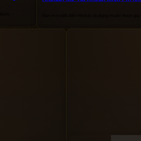
 được
Bạn mới biết đến Hitclub và đang muốn tham gia 