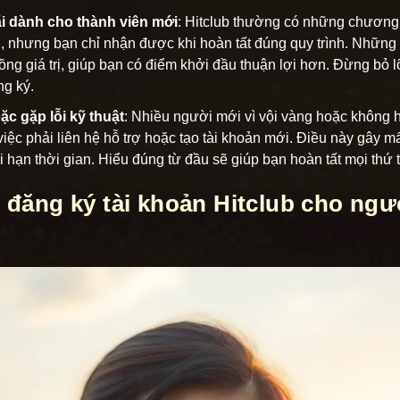
i dành cho thành viên mới
: Hitclub thường có những chương
u, nhưng bạn chỉ nhận được khi hoàn tất đúng quy trình. Nhữ
ồng giá trị, giúp bạn có điểm khởi đầu thuận lợi hơn. Đừng bỏ lỡ
ng ký.
ặc gặp lỗi kỹ thuật
: Nhiều người mới vì vội vàng hoặc không hi
iệc phải liên hệ hỗ trợ hoặc tạo tài khoản mới. Điều này gây mấ
i hạn thời gian. Hiểu đúng từ đầu sẽ giúp bạn hoàn tất mọi thứ 
đăng ký tài khoản Hitclub cho ngư