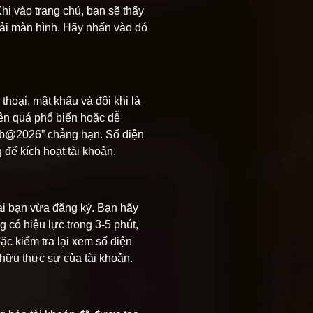
Khi vào trang chủ, bạn sẽ thấy
hải màn hình. Hãy nhấn vào đó
thoại, mật khẩu và đôi khi là
ên quá phổ biến hoặc dễ
club@2026” chẳng hạn. Số điện
để kích hoạt tài khoản.
ại bạn vừa đăng ký. Bạn hãy
 có hiệu lực trong 3-5 phút,
c kiểm tra lại xem số điện
hữu thực sự của tài khoản.