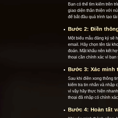
Bạn có thể tìm kiếm trên tr
giao diện thân thiện với 
để bắt đầu quá trình tạo t
Bước 2: Điền thông
Một biểu mẫu đăng ký sẽ hi
email. Hãy chọn tên tài k
đoán. Mật khẩu nên kết hợp
thoại cần chính xác vì bạn
Bước 3: Xác minh 
Sau khi điền xong thông t
kiểm tra tin nhắn và nhập 
vì vậy hãy thực hiện nhan
thoại đã nhập có chính xá
Bước 4: Hoàn tất v