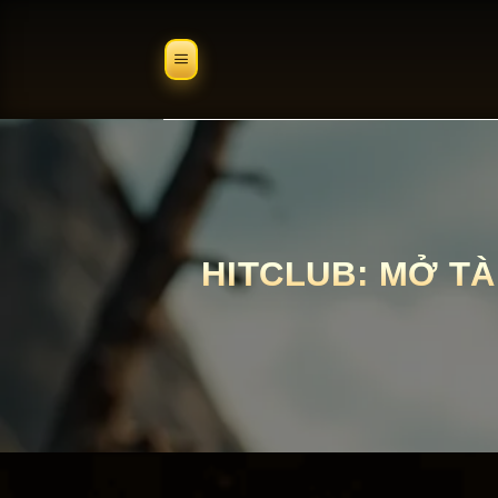
Bỏ
qua
nội
dung
HITCLUB: MỞ TÀ