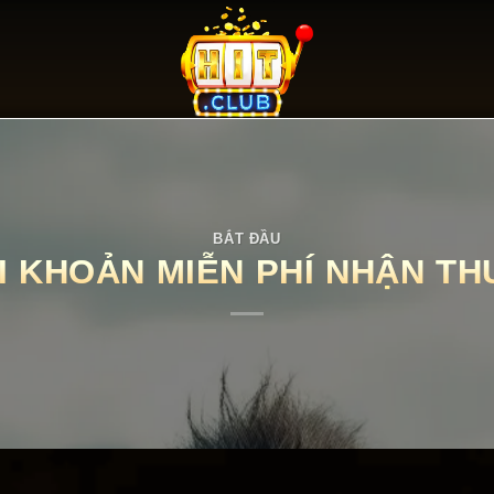
BẮT ĐẦU
I KHOẢN MIỄN PHÍ NHẬN T