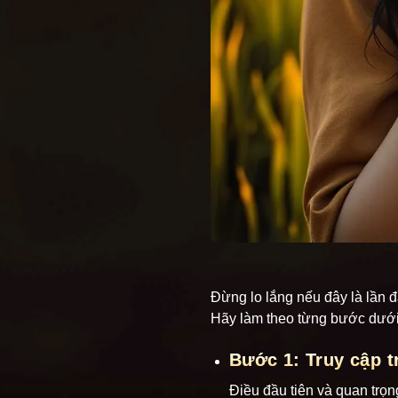
Đừng lo lắng nếu đây là lần đ
Hãy làm theo từng bước dưới
Bước 1: Truy cập t
Điều đầu tiên và quan trọn