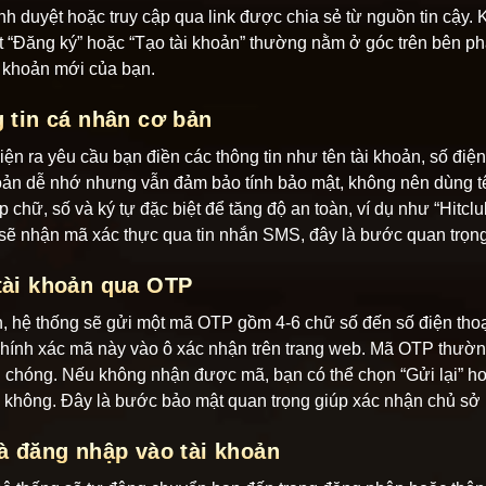
ình duyệt hoặc truy cập qua link được chia sẻ từ nguồn tin cậy. 
nút “Đăng ký” hoặc “Tạo tài khoản” thường nằm ở góc trên bên p
ài khoản mới của bạn.
 tin cá nhân cơ bản
ện ra yêu cầu bạn điền các thông tin như tên tài khoản, số điện 
hoản dễ nhớ nhưng vẫn đảm bảo tính bảo mật, không nên dùng t
 chữ, số và ký tự đặc biệt để tăng độ an toàn, ví dụ như “Hit
 sẽ nhận mã xác thực qua tin nhắn SMS, đây là bước quan trọng 
tài khoản qua OTP
in, hệ thống sẽ gửi một mã OTP gồm 4-6 chữ số đến số điện tho
chính xác mã này vào ô xác nhận trên trang web. Mã OTP thường
h chóng. Nếu không nhận được mã, bạn có thể chọn “Gửi lại” hoặ
c không. Đây là bước bảo mật quan trọng giúp xác nhận chủ sở 
à đăng nhập vào tài khoản