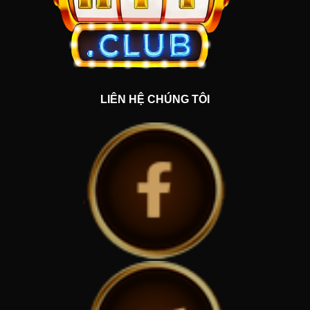
LIÊN HỆ CHÚNG TÔI