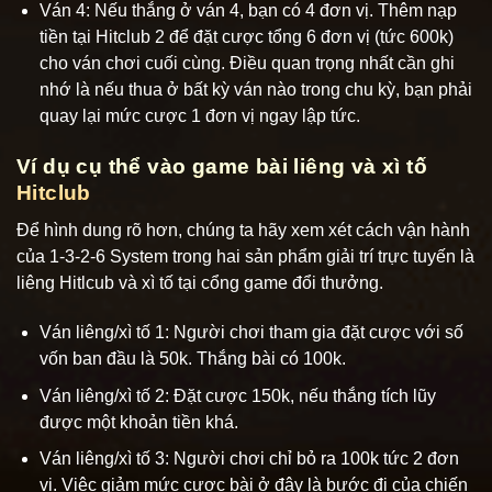
Ván 4: Nếu thắng ở ván 4, bạn có 4 đơn vị. Thêm nạp
tiền tại Hitclub 2 để đặt cược tổng 6 đơn vị (tức 600k)
cho ván chơi cuối cùng. Điều quan trọng nhất cần ghi
nhớ là nếu thua ở bất kỳ ván nào trong chu kỳ, bạn phải
quay lại mức cược 1 đơn vị ngay lập tức.
Ví dụ cụ thể vào game bài liêng và xì tố
Hitclub
Để hình dung rõ hơn, chúng ta hãy xem xét cách vận hành
của 1-3-2-6 System trong hai sản phẩm giải trí trực tuyến là
liêng Hitlcub và xì tố tại cổng game đổi thưởng.
Ván liêng/xì tố 1: Người chơi tham gia đặt cược với số
vốn ban đầu là 50k. Thắng bài có 100k.
Ván liêng/xì tố 2: Đặt cược 150k, nếu thắng tích lũy
được một khoản tiền khá.
Ván liêng/xì tố 3: Người chơi chỉ bỏ ra 100k tức 2 đơn
vị. Việc giảm mức cược bài ở đây là bước đi của chiến