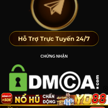
CHỨNG NHẬN