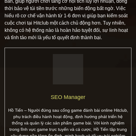
bản, giúp người chơi tăng cơ hội tích lũy lợi nhuận, đồng
thời bảo vệ túi tiền trước những biến động bất ngờ. Việc
hiểu rõ cơ chế vận hành từ 1-6 đơn vị giúp bạn kiểm soát
cuộc chơi tại Hitclub một cách chủ động hơn. Tuy nhiên,
không có hệ thống nào là hoàn hảo tuyệt đối, sự linh hoạt
và tỉnh táo mới là yếu tố quyết định thành bại.
SEO Manager
Hồ Tiến – Người đứng sau cổng game đánh bài online Hitclub,
phụ trách điều hành hoạt động, định hướng phát triển hệ
thống và quản lý các sản phẩm game bài. Với kinh nghiệm
trong lĩnh vực game trực tuyến và cá cược, Hồ Tiến tập trung
xây dựng nền tảng ổn định, minh bạch và tối ưu trải nghiệm