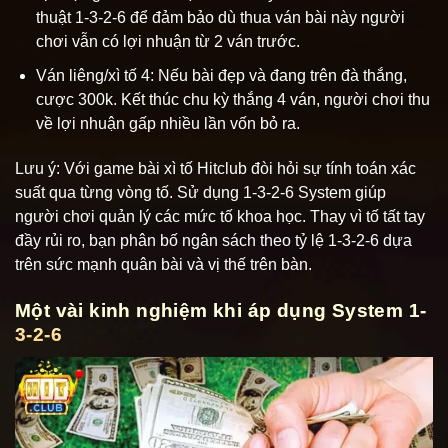
thuật 1-3-2-6 để đảm bảo dù thua ván bài này người
chơi vẫn có lợi nhuận từ 2 ván trước.
Ván liêng/xì tố 4: Nếu bài đẹp và đang trên đà thắng,
cược 300k. Kết thúc chu kỳ thắng 4 ván, người chơi thu
về lợi nhuận gấp nhiều lần vốn bỏ ra.
Lưu ý: Với game bài xì tố Hitclub đòi hỏi sự tính toán xác
suất qua từng vòng tố. Sử dụng 1-3-2-6 System giúp
người chơi quản lý các mức tố khoa học. Thay vì tố tất tay
đầy rủi ro, bạn phân bố ngân sách theo tỷ lệ 1-3-2-6 dựa
trên sức mạnh quân bài và vị thế trên bàn.
Một vài kinh nghiệm khi áp dụng System 1-
3-2-6