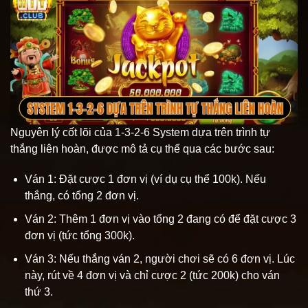
Nguyên lý cốt lõi của 1-3-2-6 System dựa trên trình tự
thắng liên hoàn, được mô tả cụ thể qua các bước sau:
Ván 1: Đặt cược 1 đơn vị (ví dụ cụ thể 100k). Nếu
thắng, có tổng 2 đơn vị.
Ván 2: Thêm 1 đơn vị vào tổng 2 đang có để đặt cược 3
đơn vị (tức tổng 300k).
Ván 3: Nếu thắng ván 2, người chơi sẽ có 6 đơn vị. Lúc
này, rút về 4 đơn vị và chỉ cược 2 (tức 200k) cho ván
thứ 3.