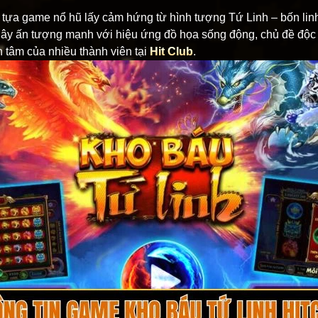
t tựa game nổ hũ lấy cảm hứng từ hình tượng Tứ Linh – bốn linh
ây ấn tượng mạnh với hiệu ứng đồ họa sống động, chủ đề độc 
n tâm của nhiều thành viên tại
Hit Club
.