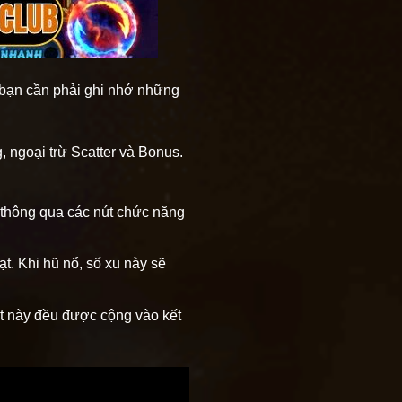
 bạn cần phải ghi nhớ những
, ngoại trừ Scatter và Bonus.
 thông qua các nút chức năng
t. Khi hũ nổ, số xu này sẽ
ợt này đều được cộng vào kết