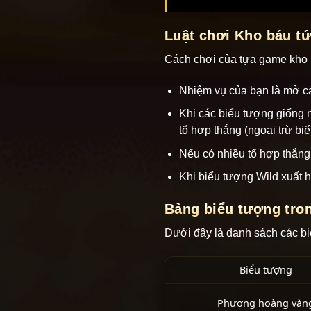
Luật chơi Kho báu tứ
Cách chơi của tựa game kho bá
Nhiệm vụ của bạn là mở cá
Khi các biểu tượng giống n
tổ hợp thắng (ngoại trừ bi
Nếu có nhiều tổ hợp thắng 
Khi biểu tượng Wild xuất h
Bảng biểu tượng tron
Dưới đây là danh sách các bi
Biểu tượng
Phượng hoàng vàn