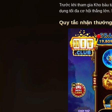
Trước khi tham gia Kho báu t
dụng tối đa cơ hội thắng lớn
Quy tắc nhận thưởn