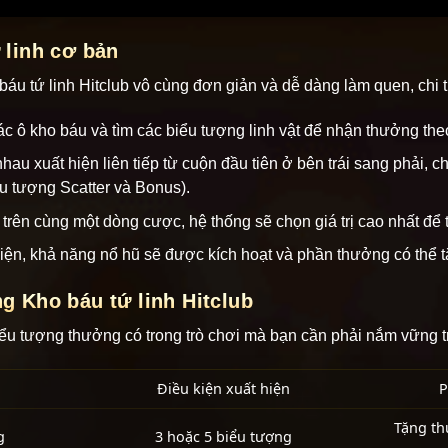
 linh cơ bản
u tứ linh Hitclub vô cùng đơn giản và dễ dàng làm quen, chi ti
c ô kho báu và tìm các biểu tượng linh vật để nhận thưởng the
hau xuất hiện liên tiếp từ cuộn đầu tiên ở bên trái sang phải,
ểu tượng Scatter và Bonus).
trên cùng một dòng cược, hệ thống sẽ chọn giá trị cao nhất để 
iện, khả năng nổ hũ sẽ được kích hoạt và phần thưởng có thể tă
g Kho báu tứ linh Hitclub
ểu tượng thưởng có trong trò chơi mà bạn cần phải nắm vững trư
Điều kiện xuất hiện
P
Tặng th
g
3 hoặc 5 biểu tượng