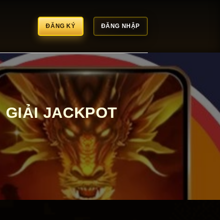
ĐĂNG KÝ
ĐĂNG NHẬP
 GIẢI JACKPOT