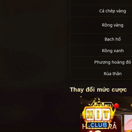
Cá chép vàng
Rồng vàng
Bạch hổ
Rồng xanh
Phượng hoàng đỏ
Rùa thần
Thay đổi mức cược