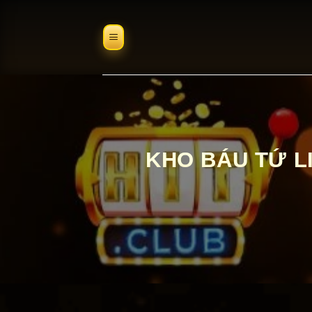
Bỏ
qua
nội
dung
KHO BÁU TỨ L