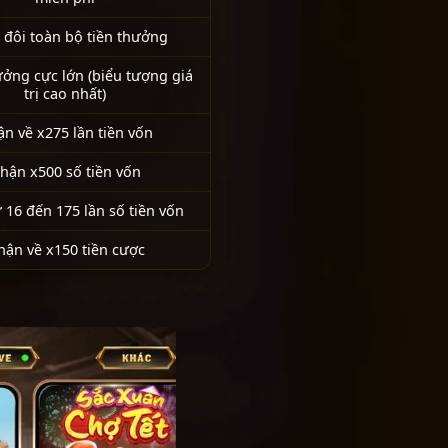
đôi toàn bộ tiền thưởng
ởng cực lớn (biểu tượng giá
trị cao nhất)
n về x275 lần tiền vốn
hận x500 số tiền vốn
 16 đến 175 lần số tiền vốn
ận về x150 tiền cược