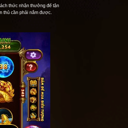
 cách thức nhận thưởng để tận
ân thủ cần phải nắm được.