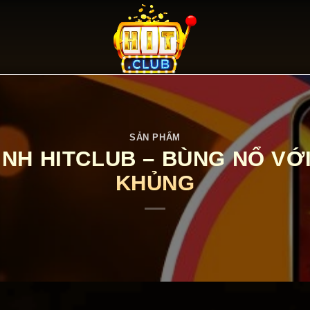
SẢN PHẨM
INH HITCLUB – BÙNG NỔ VỚI
KHỦNG