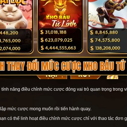
, tính năng điều chỉnh mức cược đóng vai trò quan trọng trong 
t lập mức cược mong muốn rồi tiến hành quay.
 bạn có thể linh hoạt điều chỉnh mức cược chỉ với thao tác đơn g