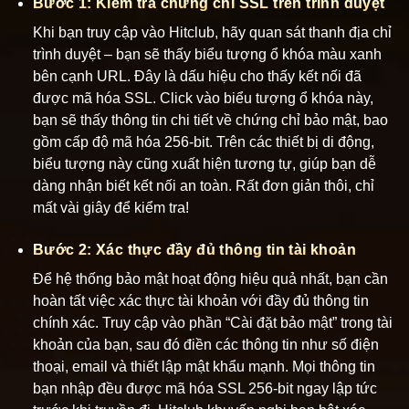
Bước 1: Kiểm tra chứng chỉ SSL trên trình duyệt
Khi bạn truy cập vào Hitclub, hãy quan sát thanh địa chỉ
trình duyệt – bạn sẽ thấy biểu tượng ổ khóa màu xanh
bên cạnh URL. Đây là dấu hiệu cho thấy kết nối đã
được mã hóa SSL. Click vào biểu tượng ổ khóa này,
bạn sẽ thấy thông tin chi tiết về chứng chỉ bảo mật, bao
gồm cấp độ mã hóa 256-bit. Trên các thiết bị di động,
biểu tượng này cũng xuất hiện tương tự, giúp bạn dễ
dàng nhận biết kết nối an toàn. Rất đơn giản thôi, chỉ
mất vài giây để kiểm tra!
Bước 2: Xác thực đầy đủ thông tin tài khoản
Để hệ thống bảo mật hoạt động hiệu quả nhất, bạn cần
hoàn tất việc xác thực tài khoản với đầy đủ thông tin
chính xác. Truy cập vào phần “Cài đặt bảo mật” trong tài
khoản của bạn, sau đó điền các thông tin như số điện
thoại, email và thiết lập mật khẩu mạnh. Mọi thông tin
bạn nhập đều được mã hóa SSL 256-bit ngay lập tức