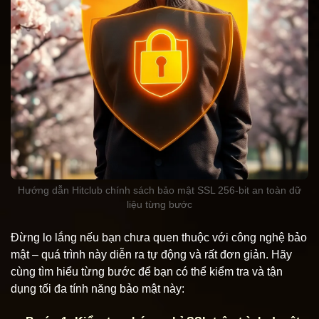
Hướng dẫn Hitclub chính sách bảo mật SSL 256-bit an toàn dữ
liệu từng bước
Đừng lo lắng nếu bạn chưa quen thuộc với công nghệ bảo
mật – quá trình này diễn ra tự động và rất đơn giản. Hãy
cùng tìm hiểu từng bước để bạn có thể kiểm tra và tận
dụng tối đa tính năng bảo mật này: