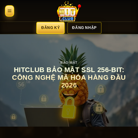
Bỏ
qua
nội
dung
ĐĂNG KÝ
ĐĂNG NHẬP
BẢO MẬT
HITCLUB BẢO MẬT SSL 256-BIT:
CÔNG NGHỆ MÃ HÓA HÀNG ĐẦU
2026