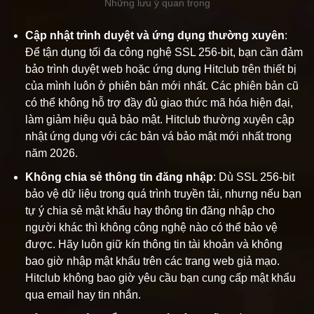
Những lưu ý quan trọng
Cập nhật trình duyệt và ứng dụng thường xuyên
:
Để tận dụng tối đa công nghệ SSL 256-bit, bạn cần đảm
bảo trình duyệt web hoặc ứng dụng Hitclub trên thiết bị
của mình luôn ở phiên bản mới nhất. Các phiên bản cũ
có thể không hỗ trợ đầy đủ giao thức mã hóa hiện đại,
làm giảm hiệu quả bảo mật. Hitclub thường xuyên cập
nhật ứng dụng với các bản vá bảo mật mới nhất trong
năm 2026.
Không chia sẻ thông tin đăng nhập
: Dù SSL 256-bit
bảo vệ dữ liệu trong quá trình truyền tải, nhưng nếu bạn
tự ý chia sẻ mật khẩu hay thông tin đăng nhập cho
người khác thì không công nghệ nào có thể bảo vệ
được. Hãy luôn giữ kín thông tin tài khoản và không
bao giờ nhập mật khẩu trên các trang web giả mạo.
Hitclub không bao giờ yêu cầu bạn cung cấp mật khẩu
qua email hay tin nhắn.