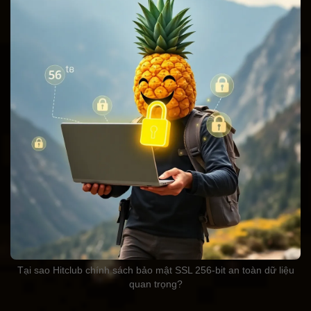
Tại sao Hitclub chính sách bảo mật SSL 256-bit an toàn dữ liệu
quan trọng?