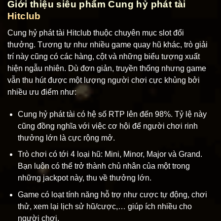
Giới thiệu siêu phẩm Cung hỷ phát tài
Hitclub
Cung hỷ phát tài Hitclub thuộc chuyên mục slot đổi
thưởng. Tương tự như nhiều game quay hũ khác, trò giải
trí này cũng có các hàng, cột và những biểu tượng xuất
hiện ngẫu nhiên. Dù đơn giản, truyền thống nhưng game
vẫn thu hút được một lượng người chơi cực khủng bởi
nhiều ưu điểm như:
Cung hỷ phát tài có hệ số RTP lên đến 98%. Tỷ lệ này
cũng đồng nghĩa với việc cơ hội để người chơi rinh
thưởng lớn là cực rộng mở.
Trò chơi có tới 4 loại hũ: Mini, Minor, Major và Grand.
Bạn luôn có thể trở thành chủ nhân của một trong
những jackpot này, thu về thưởng lớn.
Game có loạt tính năng hỗ trợ như cược tự động, chơi
thử, xem lại lịch sử hũ/cược,… giúp ích nhiều cho
người chơi.