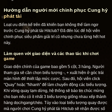
Hướng dẫn người mới chinh phục Cung hỷ
phát tài
Loạt ưu điểm kể trên đã khiến bạn không thể làm ngơ
trước Cung hỷ phát tài Hitclub? Đã đến lúc để hội viên
chinh phục siêu phẩm giải trí cũ nhưng chưa từng hết hot
này.
Làm quen với giao diện và các thao tác khi chơi
game
Giao diện chính của game bao gồm 5 cột, 3 hàng. Người
tham gia sẽ cần chọn biểu tượng -, + xuất hiện ở góc trái
màn hình để thiết lập mức cược. Sau đó, hội viên click
“Quay” hoặc “Nhanh” để làm chuyển động các biểu tượng.
Khi vòng quay tạm dừng, hệ thống sẽ báo tin chúc mừng
cho bạn nếu có ít nhất 3 biểu tượng giống nhau xếp thành
hàng dọc/ngang/chéo. Tùy vào loại biểu tượng quay được
mà người chơi Cung hỷ phát tài Hitclub sẽ nhận được số