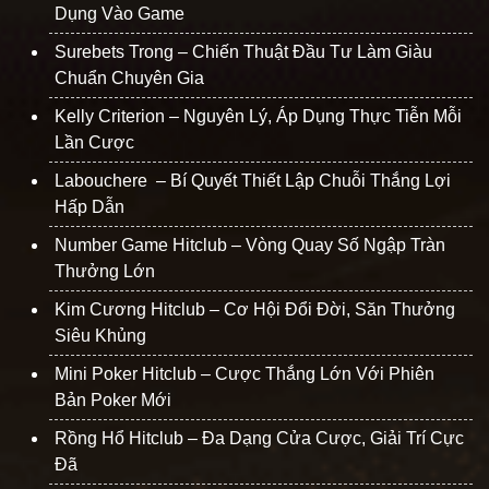
Dụng Vào Game
Surebets Trong – Chiến Thuật Đầu Tư Làm Giàu
Chuẩn Chuyên Gia
Kelly Criterion – Nguyên Lý, Áp Dụng Thực Tiễn Mỗi
Lần Cược
Labouchere – Bí Quyết Thiết Lập Chuỗi Thắng Lợi
Hấp Dẫn
Number Game Hitclub – Vòng Quay Số Ngập Tràn
Thưởng Lớn
Kim Cương Hitclub – Cơ Hội Đổi Đời, Săn Thưởng
Siêu Khủng
Mini Poker Hitclub – Cược Thắng Lớn Với Phiên
Bản Poker Mới
Rồng Hổ Hitclub – Đa Dạng Cửa Cược, Giải Trí Cực
Đã