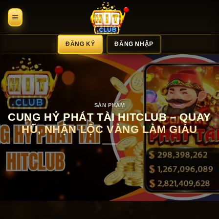
Bỏ
qua
nội
dung
ĐĂNG KÝ
ĐĂNG NHẬP
SẢN PHẨM
CUNG HỶ PHÁT TÀI HITCLUB – QUAY
HŨ, NHẬN LỘC VÀNG LÀM GIÀU