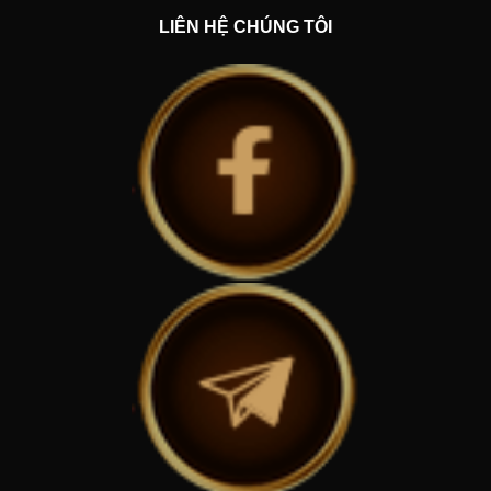
LIÊN HỆ CHÚNG TÔI