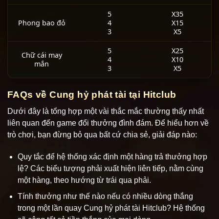
5
X35
Phong bao đỏ
4
X15
3
X5
5
X25
Chữ cái may
4
X10
mắn
3
X5
FAQs về Cung hỷ phát tài tại Hitclub
Dưới đây là tổng hợp một vài thắc mắc thường thấy nhất
liên quan đến game đổi thưởng đình đám. Để hiểu hơn về
trò chơi, bạn đừng bỏ qua bất cứ chia sẻ, giải đáp nào:
Quy tắc để hệ thống xác định một hàng trả thưởng hợp
lệ? Các biểu tượng phải xuất hiện liên tiếp, nằm cùng
một hàng, theo hướng từ trái qua phải.
Tính thưởng như thế nào nếu có nhiều dòng thắng
trong một lần quay Cung hỷ phát tài Hitclub? Hệ thống