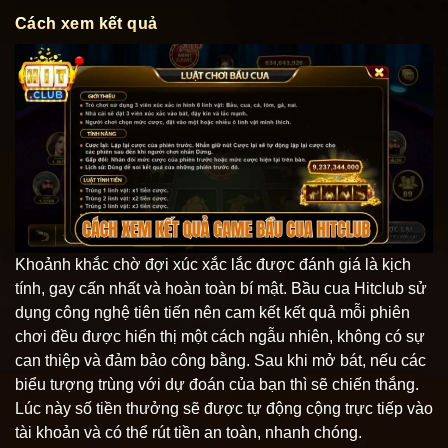
Cách xem kết quả
Khoảnh khắc chờ đợi xúc xắc lắc được đánh giá là kịch
tính, gay cấn nhất và hoàn toàn bí mật. Bầu cua Hitclub sử
dụng công nghệ tiên tiến nên cam kết kết quả mỗi phiên
chơi đều được hiển thị một cách ngẫu nhiên, không có sự
can thiệp và đảm bảo công bằng. Sau khi mở bát, nếu các
biểu tượng trùng với dự đoán của bạn thì sẽ chiến thắng.
Lúc này số tiền thưởng sẽ được tự động cộng trực tiếp vào
tài khoản và có thể rút tiền an toàn, nhanh chóng.