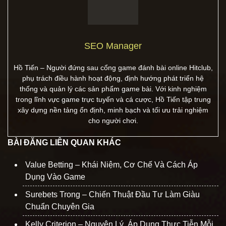
SEO Manager
Hồ Tiến – Người đứng sau cổng game đánh bài online Hitclub,
phụ trách điều hành hoạt động, định hướng phát triển hệ
thống và quản lý các sản phẩm game bài. Với kinh nghiệm
trong lĩnh vực game trực tuyến và cá cược, Hồ Tiến tập trung
xây dựng nền tảng ổn định, minh bạch và tối ưu trải nghiệm
cho người chơi.
BÀI ĐĂNG LIÊN QUAN KHÁC
Value Betting – Khái Niệm, Cơ Chế Và Cách Áp
Dụng Vào Game
Surebets Trong – Chiến Thuật Đầu Tư Làm Giàu
Chuẩn Chuyên Gia
Kelly Criterion – Nguyên Lý, Áp Dụng Thực Tiễn Mỗi