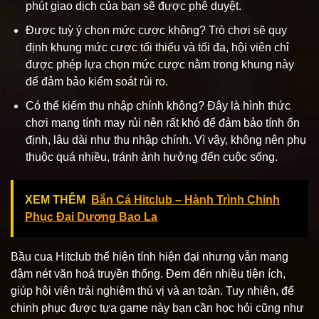
phút giao dịch của bạn sẽ được phê duyệt.
Được tuỳ ý chọn mức cược không? Trò chơi sẽ quy
định khung mức cược tối thiểu và tối đa, hội viên chỉ
được phép lựa chọn mức cược nằm trong khung này
để đảm bảo kiểm soát rủi ro.
Có thể kiếm thu nhập chính không? Đây là hình thức
chơi mang tính may rủi nên rất khó để đảm bảo tính ổn
định, lâu dài như thu nhập chính. Vì vậy, không nên phụ
thuộc quá nhiều, tránh ảnh hưởng đến cuộc sống.
XEM THÊM
Bắn Cá Hitclub – Hành Trình Chinh
Phục Đại Dương Bao La
Bầu cua Hitclub thể hiện tính hiện đại nhưng vẫn mang
đậm nét văn hoá truyền thống. Đem đến nhiều tiện ích,
giúp hội viên trải nghiệm thú vị và an toàn. Tuy nhiên, để
chinh phục được tựa game này bạn cần học hỏi cũng như