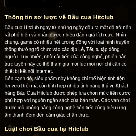
Thông tin sơ lược về Bầu cua Hitclub
Bầu cua Hitclub ngay từ những ngày đầu ra mắt đã trở nên
rất phổ biến và nhận được nhiều đánh giá tích cực. Nhìn
chung, game có nhiều nét tương đồng với loại hình truyền
thống thường tổ chức vào các dịp Lễ, Tết, tụ tập đông
người. Tuy nhiên, nhờ cải tiến của công nghệ, phiên bản
trực tuyến này có thể tham gia mọi lúc mọi nơi chỉ cần có
thiết bị kết nối internet.
Bên cạnh đó, siêu phẩm này không chỉ thể hiện tính tiện
lợi vượt trội mà còn tính hợp nhiều tính năng thú vị. Khách
hàng Bầu Cua Hitclub được phép lựa chọn mức tiền cược
phù hợp với nguồn ngân sách của bản thân. Các ván chơi
được mô phỏng bằng công nghệ tiên tiến cùng hiệu ứng
âm thanh đem đến cảm giác chân thực.
Luật chơi Bầu cua tại Hitclub