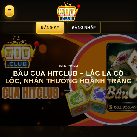
Bỏ
qua
nội
dung
ĐĂNG KÝ
ĐĂNG NHẬP
SẢN PHẨM
BẦU CUA HITCLUB – LẮC LÀ CÓ
LỘC, NHẬN THƯỞNG HOÀNH TRÁNG