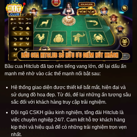
Bầu cua Hitclub đã tạo nên tiếng vang lớn, để lại dấu ấn
mạnh mẽ nhờ vào các thế mạnh nổi bật sau:
Hệ thống giao diện được thiết kế bắt mắt, hiện đại và
sử dụng đồ hoạ đẹp. Từ đó, để lại những ấn tượng sâu
sắc đối với khách hàng truy cập trải nghiệm.
Đội ngũ CSKH giàu kinh nghiệm, tổng đài Hitclub là
việc chuyên nghiệp 24/7. Cam kết hỗ trợ khách hàng
kịp thời và hiệu quả để có những trải nghiệm trọn vẹn
nhất.