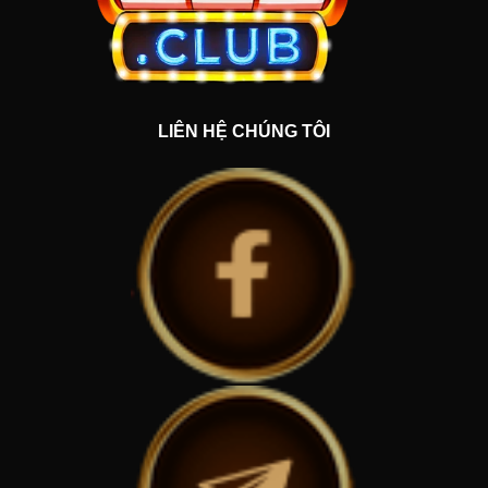
LIÊN HỆ CHÚNG TÔI