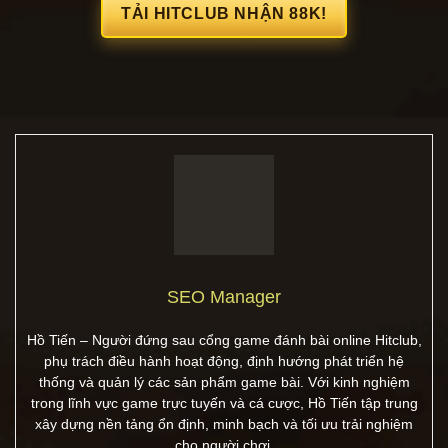
TẢI HITCLUB NHẬN 88K!
SEO Manager
Hồ Tiến – Người đứng sau cổng game đánh bài online Hitclub,
phụ trách điều hành hoạt động, định hướng phát triển hệ
thống và quản lý các sản phẩm game bài. Với kinh nghiệm
trong lĩnh vực game trực tuyến và cá cược, Hồ Tiến tập trung
xây dựng nền tảng ổn định, minh bạch và tối ưu trải nghiệm
cho người chơi.