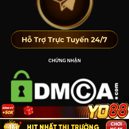
CHỨNG NHẬN
Copyright 2026 ©
gbsuu.jp.net