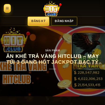
Bỏ
qua
nội
dung
ĐĂNG KÝ
ĐĂNG NHẬP
SẢN PHẨM
ĂN KHẾ TRẢ VÀNG HITCLUB – MAY
TÚI 3 GANG HỐT JACKPOT BẠC TỶ