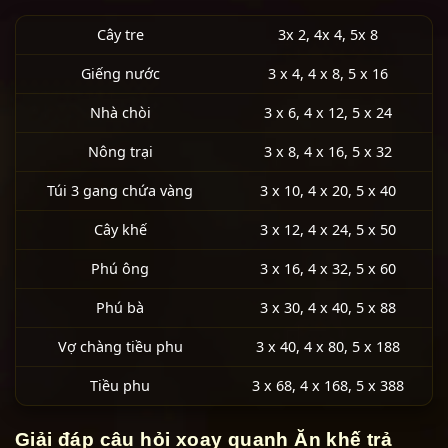
Cây tre
3x 2, 4x 4, 5x 8
Giếng nước
3 x 4, 4 x 8, 5 x 16
Nhà chòi
3 x 6, 4 x 12, 5 x 24
Nông trại
3 x 8, 4 x 16, 5 x 32
Túi 3 gang chứa vàng
3 x 10, 4 x 20, 5 x 40
Cây khế
3 x 12, 4 x 24, 5 x 50
Phú ông
3 x 16, 4 x 32, 5 x 60
Phú bà
3 x 30, 4 x 40, 5 x 88
Vợ chàng tiều phu
3 x 40, 4 x 80, 5 x 188
Tiều phu
3 x 68, 4 x 168, 5 x 388
Giải đáp câu hỏi xoay quanh Ăn khế trả