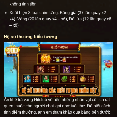
không tính tiền.
Xuất hiện 3 loại chim Ưng: Băng giá (37 lần quay x2 –
x4), Vàng (20 lần quay x4 – x6), Đỏ lửa (12 lần quay x6
– x8).
Hệ số thưởng biểu tượng
Ăn khế trả vàng Hitclub vẽ nên những nhân vật cổ tích rất
quen thuộc cho người chơi gọi nhớ tuổi thơ. Để biết cách
tính điểm thưởng, anh em tham khảo qua bảng bên dưới: